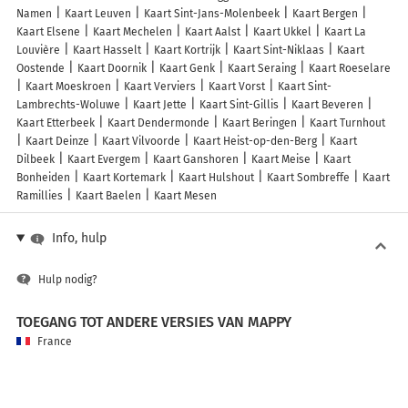
Namen
Kaart Leuven
Kaart Sint-Jans-Molenbeek
Kaart Bergen
Kaart Elsene
Kaart Mechelen
Kaart Aalst
Kaart Ukkel
Kaart La
Louvière
Kaart Hasselt
Kaart Kortrijk
Kaart Sint-Niklaas
Kaart
Oostende
Kaart Doornik
Kaart Genk
Kaart Seraing
Kaart Roeselare
Kaart Moeskroen
Kaart Verviers
Kaart Vorst
Kaart Sint-
Lambrechts-Woluwe
Kaart Jette
Kaart Sint-Gillis
Kaart Beveren
Kaart Etterbeek
Kaart Dendermonde
Kaart Beringen
Kaart Turnhout
Kaart Deinze
Kaart Vilvoorde
Kaart Heist-op-den-Berg
Kaart
Dilbeek
Kaart Evergem
Kaart Ganshoren
Kaart Meise
Kaart
Bonheiden
Kaart Kortemark
Kaart Hulshout
Kaart Sombreffe
Kaart
Ramillies
Kaart Baelen
Kaart Mesen
Info, hulp
Hulp nodig?
TOEGANG TOT ANDERE VERSIES VAN MAPPY
France
Belgique (Français)
België (Nederlands)
United Kingdom