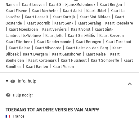
Namen
Kaart Leuven
Kaart Sint-Jans-Molenbeek
Kaart Bergen
Kaart Elsene
Kaart Mechelen
Kaart Aalst
Kaart Ukkel
Kaart La
Louvière
Kaart Hasselt
Kaart Kortrijk
Kaart Sint-Niklaas
Kaart
Oostende
Kaart Doornik
Kaart Genk
Kaart Seraing
Kaart Roeselare
Kaart Moeskroen
Kaart Verviers
Kaart Vorst
Kaart Sint-
Lambrechts-Woluwe
Kaart Jette
Kaart Sint-Gillis
Kaart Beveren
Kaart Etterbeek
Kaart Dendermonde
Kaart Beringen
Kaart Turnhout
Kaart Deinze
Kaart Vilvoorde
Kaart Heist-op-den-Berg
Kaart
Dilbeek
Kaart Evergem
Kaart Ganshoren
Kaart Meise
Kaart
Bonheiden
Kaart Kortemark
Kaart Hulshout
Kaart Sombreffe
Kaart
Ramillies
Kaart Baelen
Kaart Mesen
Info, hulp
Hulp nodig?
TOEGANG TOT ANDERE VERSIES VAN MAPPY
France
Belgique (Français)
België (Nederlands)
United Kingdom