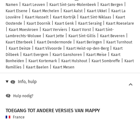
Namen
Kaart Leuven
Kaart Sint-Jans-Molenbeek
Kaart Bergen
Kaart Elsene
Kaart Mechelen
Kaart Aalst
Kaart Ukkel
Kaart La
Louvière
Kaart Hasselt
Kaart Kortrijk
Kaart Sint-Niklaas
Kaart
Oostende
Kaart Doornik
Kaart Genk
Kaart Seraing
Kaart Roeselare
Kaart Moeskroen
Kaart Verviers
Kaart Vorst
Kaart Sint-
Lambrechts-Woluwe
Kaart Jette
Kaart Sint-Gillis
Kaart Beveren
Kaart Etterbeek
Kaart Dendermonde
Kaart Beringen
Kaart Turnhout
Kaart Deinze
Kaart Vilvoorde
Kaart Heist-op-den-Berg
Kaart
Dilbeek
Kaart Evergem
Kaart Ganshoren
Kaart Meise
Kaart
Bonheiden
Kaart Kortemark
Kaart Hulshout
Kaart Sombreffe
Kaart
Ramillies
Kaart Baelen
Kaart Mesen
Info, hulp
Hulp nodig?
TOEGANG TOT ANDERE VERSIES VAN MAPPY
France
Belgique (Français)
België (Nederlands)
United Kingdom