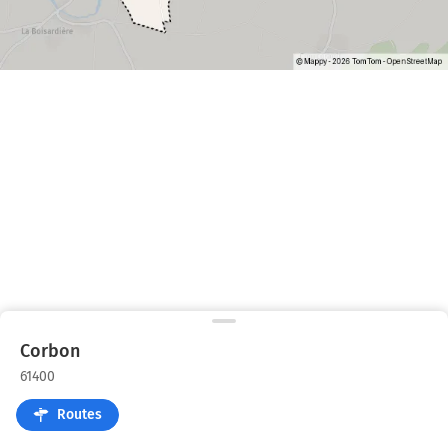
Corbon
61400
Routes