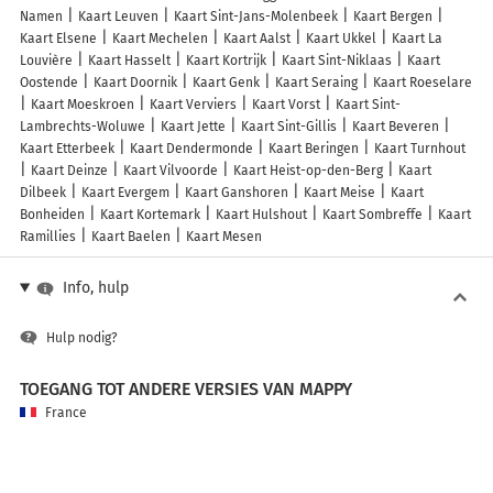
Namen
Kaart Leuven
Kaart Sint-Jans-Molenbeek
Kaart Bergen
Kaart Elsene
Kaart Mechelen
Kaart Aalst
Kaart Ukkel
Kaart La
Louvière
Kaart Hasselt
Kaart Kortrijk
Kaart Sint-Niklaas
Kaart
Oostende
Kaart Doornik
Kaart Genk
Kaart Seraing
Kaart Roeselare
Kaart Moeskroen
Kaart Verviers
Kaart Vorst
Kaart Sint-
Lambrechts-Woluwe
Kaart Jette
Kaart Sint-Gillis
Kaart Beveren
Kaart Etterbeek
Kaart Dendermonde
Kaart Beringen
Kaart Turnhout
Kaart Deinze
Kaart Vilvoorde
Kaart Heist-op-den-Berg
Kaart
Dilbeek
Kaart Evergem
Kaart Ganshoren
Kaart Meise
Kaart
Bonheiden
Kaart Kortemark
Kaart Hulshout
Kaart Sombreffe
Kaart
Ramillies
Kaart Baelen
Kaart Mesen
Info, hulp
Hulp nodig?
TOEGANG TOT ANDERE VERSIES VAN MAPPY
France
Belgique (Français)
België (Nederlands)
United Kingdom