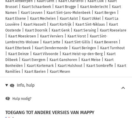
Kaart Antwerpen
Kaart Gent
Kaart Charleroi
Kaart Luik
Kaart
Brussel
Kaart Schaarbeek
Kaart Brugge
Kaart Anderlecht
Kaart
Namen
Kaart Leuven
Kaart Sint-Jans-Molenbeek
Kaart Bergen
Kaart Elsene
Kaart Mechelen
Kaart Aalst
Kaart Ukkel
Kaart La
Louvière
Kaart Hasselt
Kaart Kortrijk
Kaart Sint-Niklaas
Kaart
Oostende
Kaart Doornik
Kaart Genk
Kaart Seraing
Kaart Roeselare
Kaart Moeskroen
Kaart Verviers
Kaart Vorst
Kaart Sint-
Lambrechts-Woluwe
Kaart Jette
Kaart Sint-Gillis
Kaart Beveren
Kaart Etterbeek
Kaart Dendermonde
Kaart Beringen
Kaart Turnhout
Kaart Deinze
Kaart Vilvoorde
Kaart Heist-op-den-Berg
Kaart
Dilbeek
Kaart Evergem
Kaart Ganshoren
Kaart Meise
Kaart
Bonheiden
Kaart Kortemark
Kaart Hulshout
Kaart Sombreffe
Kaart
Ramillies
Kaart Baelen
Kaart Mesen
Info, hulp
Hulp nodig?
TOEGANG TOT ANDERE VERSIES VAN MAPPY
France
Belgique (Français)
België (Nederlands)