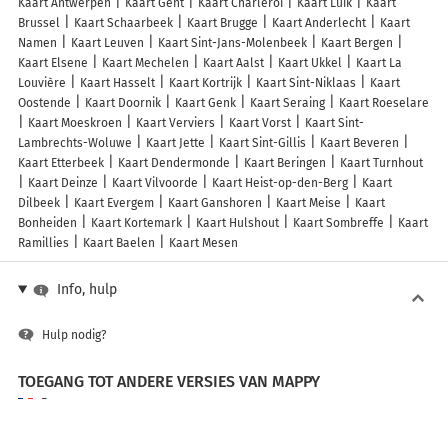
Kaart Antwerpen
Kaart Gent
Kaart Charleroi
Kaart Luik
Kaart
Brussel
Kaart Schaarbeek
Kaart Brugge
Kaart Anderlecht
Kaart
Namen
Kaart Leuven
Kaart Sint-Jans-Molenbeek
Kaart Bergen
Kaart Elsene
Kaart Mechelen
Kaart Aalst
Kaart Ukkel
Kaart La
Louvière
Kaart Hasselt
Kaart Kortrijk
Kaart Sint-Niklaas
Kaart
Oostende
Kaart Doornik
Kaart Genk
Kaart Seraing
Kaart Roeselare
Kaart Moeskroen
Kaart Verviers
Kaart Vorst
Kaart Sint-
Lambrechts-Woluwe
Kaart Jette
Kaart Sint-Gillis
Kaart Beveren
Kaart Etterbeek
Kaart Dendermonde
Kaart Beringen
Kaart Turnhout
Kaart Deinze
Kaart Vilvoorde
Kaart Heist-op-den-Berg
Kaart
Dilbeek
Kaart Evergem
Kaart Ganshoren
Kaart Meise
Kaart
Bonheiden
Kaart Kortemark
Kaart Hulshout
Kaart Sombreffe
Kaart
Ramillies
Kaart Baelen
Kaart Mesen
Info, hulp
Hulp nodig?
TOEGANG TOT ANDERE VERSIES VAN MAPPY
France
Belgique (Français)
België (Nederlands)