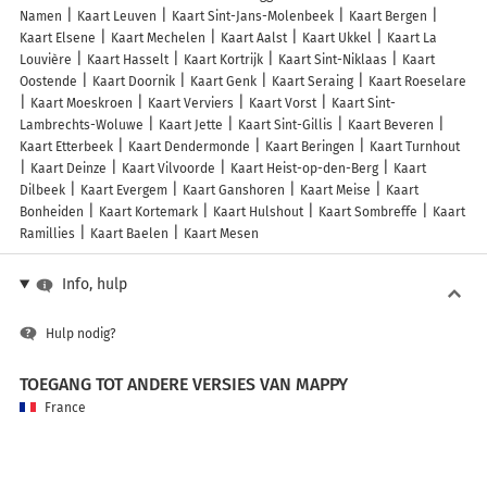
Namen
Kaart Leuven
Kaart Sint-Jans-Molenbeek
Kaart Bergen
Kaart Elsene
Kaart Mechelen
Kaart Aalst
Kaart Ukkel
Kaart La
Louvière
Kaart Hasselt
Kaart Kortrijk
Kaart Sint-Niklaas
Kaart
Oostende
Kaart Doornik
Kaart Genk
Kaart Seraing
Kaart Roeselare
Kaart Moeskroen
Kaart Verviers
Kaart Vorst
Kaart Sint-
Lambrechts-Woluwe
Kaart Jette
Kaart Sint-Gillis
Kaart Beveren
Kaart Etterbeek
Kaart Dendermonde
Kaart Beringen
Kaart Turnhout
Kaart Deinze
Kaart Vilvoorde
Kaart Heist-op-den-Berg
Kaart
Dilbeek
Kaart Evergem
Kaart Ganshoren
Kaart Meise
Kaart
Bonheiden
Kaart Kortemark
Kaart Hulshout
Kaart Sombreffe
Kaart
Ramillies
Kaart Baelen
Kaart Mesen
Info, hulp
Hulp nodig?
TOEGANG TOT ANDERE VERSIES VAN MAPPY
France
Belgique (Français)
België (Nederlands)
United Kingdom