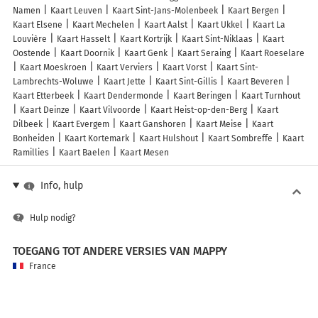
Namen
Kaart Leuven
Kaart Sint-Jans-Molenbeek
Kaart Bergen
Kaart Elsene
Kaart Mechelen
Kaart Aalst
Kaart Ukkel
Kaart La
Louvière
Kaart Hasselt
Kaart Kortrijk
Kaart Sint-Niklaas
Kaart
Oostende
Kaart Doornik
Kaart Genk
Kaart Seraing
Kaart Roeselare
Kaart Moeskroen
Kaart Verviers
Kaart Vorst
Kaart Sint-
Lambrechts-Woluwe
Kaart Jette
Kaart Sint-Gillis
Kaart Beveren
Kaart Etterbeek
Kaart Dendermonde
Kaart Beringen
Kaart Turnhout
Kaart Deinze
Kaart Vilvoorde
Kaart Heist-op-den-Berg
Kaart
Dilbeek
Kaart Evergem
Kaart Ganshoren
Kaart Meise
Kaart
Bonheiden
Kaart Kortemark
Kaart Hulshout
Kaart Sombreffe
Kaart
Ramillies
Kaart Baelen
Kaart Mesen
Info, hulp
Hulp nodig?
TOEGANG TOT ANDERE VERSIES VAN MAPPY
France
Belgique (Français)
België (Nederlands)
United Kingdom