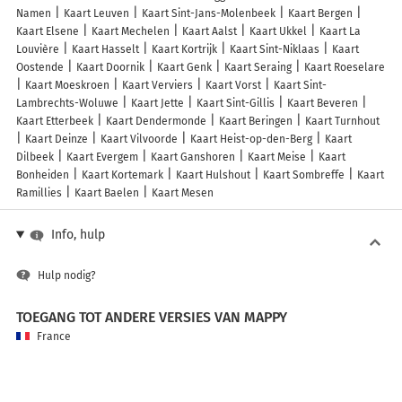
Namen
Kaart Leuven
Kaart Sint-Jans-Molenbeek
Kaart Bergen
Kaart Elsene
Kaart Mechelen
Kaart Aalst
Kaart Ukkel
Kaart La
Louvière
Kaart Hasselt
Kaart Kortrijk
Kaart Sint-Niklaas
Kaart
Oostende
Kaart Doornik
Kaart Genk
Kaart Seraing
Kaart Roeselare
Kaart Moeskroen
Kaart Verviers
Kaart Vorst
Kaart Sint-
Lambrechts-Woluwe
Kaart Jette
Kaart Sint-Gillis
Kaart Beveren
Kaart Etterbeek
Kaart Dendermonde
Kaart Beringen
Kaart Turnhout
Kaart Deinze
Kaart Vilvoorde
Kaart Heist-op-den-Berg
Kaart
Dilbeek
Kaart Evergem
Kaart Ganshoren
Kaart Meise
Kaart
Bonheiden
Kaart Kortemark
Kaart Hulshout
Kaart Sombreffe
Kaart
Ramillies
Kaart Baelen
Kaart Mesen
Info, hulp
Hulp nodig?
TOEGANG TOT ANDERE VERSIES VAN MAPPY
France
Belgique (Français)
België (Nederlands)
United Kingdom