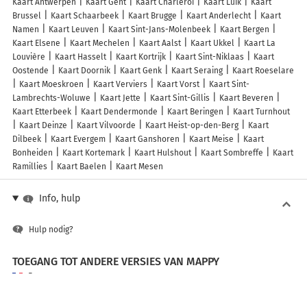
Kaart Antwerpen
Kaart Gent
Kaart Charleroi
Kaart Luik
Kaart
Brussel
Kaart Schaarbeek
Kaart Brugge
Kaart Anderlecht
Kaart
Namen
Kaart Leuven
Kaart Sint-Jans-Molenbeek
Kaart Bergen
Kaart Elsene
Kaart Mechelen
Kaart Aalst
Kaart Ukkel
Kaart La
Louvière
Kaart Hasselt
Kaart Kortrijk
Kaart Sint-Niklaas
Kaart
Oostende
Kaart Doornik
Kaart Genk
Kaart Seraing
Kaart Roeselare
Kaart Moeskroen
Kaart Verviers
Kaart Vorst
Kaart Sint-
Lambrechts-Woluwe
Kaart Jette
Kaart Sint-Gillis
Kaart Beveren
Kaart Etterbeek
Kaart Dendermonde
Kaart Beringen
Kaart Turnhout
Kaart Deinze
Kaart Vilvoorde
Kaart Heist-op-den-Berg
Kaart
Dilbeek
Kaart Evergem
Kaart Ganshoren
Kaart Meise
Kaart
Bonheiden
Kaart Kortemark
Kaart Hulshout
Kaart Sombreffe
Kaart
Ramillies
Kaart Baelen
Kaart Mesen
Info, hulp
Hulp nodig?
TOEGANG TOT ANDERE VERSIES VAN MAPPY
France
Belgique (Français)
België (Nederlands)