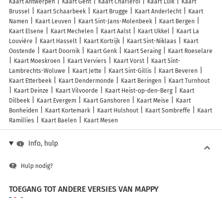
Kaart Antwerpen
Kaart Gent
Kaart Charleroi
Kaart Luik
Kaart
Brussel
Kaart Schaarbeek
Kaart Brugge
Kaart Anderlecht
Kaart
Namen
Kaart Leuven
Kaart Sint-Jans-Molenbeek
Kaart Bergen
Kaart Elsene
Kaart Mechelen
Kaart Aalst
Kaart Ukkel
Kaart La
Louvière
Kaart Hasselt
Kaart Kortrijk
Kaart Sint-Niklaas
Kaart
Oostende
Kaart Doornik
Kaart Genk
Kaart Seraing
Kaart Roeselare
Kaart Moeskroen
Kaart Verviers
Kaart Vorst
Kaart Sint-
Lambrechts-Woluwe
Kaart Jette
Kaart Sint-Gillis
Kaart Beveren
Kaart Etterbeek
Kaart Dendermonde
Kaart Beringen
Kaart Turnhout
Kaart Deinze
Kaart Vilvoorde
Kaart Heist-op-den-Berg
Kaart
Dilbeek
Kaart Evergem
Kaart Ganshoren
Kaart Meise
Kaart
Bonheiden
Kaart Kortemark
Kaart Hulshout
Kaart Sombreffe
Kaart
Ramillies
Kaart Baelen
Kaart Mesen
Info, hulp
Hulp nodig?
TOEGANG TOT ANDERE VERSIES VAN MAPPY
France
Belgique (Français)
België (Nederlands)