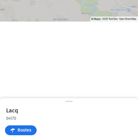
Lacq
64170
Routes