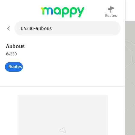
Routes
Mappy
Aubous
64330
Routes