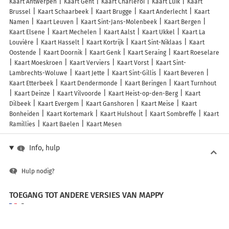
Kaart Antwerpen
Kaart Gent
Kaart Charleroi
Kaart Luik
Kaart
Brussel
Kaart Schaarbeek
Kaart Brugge
Kaart Anderlecht
Kaart
Namen
Kaart Leuven
Kaart Sint-Jans-Molenbeek
Kaart Bergen
Kaart Elsene
Kaart Mechelen
Kaart Aalst
Kaart Ukkel
Kaart La
Louvière
Kaart Hasselt
Kaart Kortrijk
Kaart Sint-Niklaas
Kaart
Oostende
Kaart Doornik
Kaart Genk
Kaart Seraing
Kaart Roeselare
Kaart Moeskroen
Kaart Verviers
Kaart Vorst
Kaart Sint-
Lambrechts-Woluwe
Kaart Jette
Kaart Sint-Gillis
Kaart Beveren
Kaart Etterbeek
Kaart Dendermonde
Kaart Beringen
Kaart Turnhout
Kaart Deinze
Kaart Vilvoorde
Kaart Heist-op-den-Berg
Kaart
Dilbeek
Kaart Evergem
Kaart Ganshoren
Kaart Meise
Kaart
Bonheiden
Kaart Kortemark
Kaart Hulshout
Kaart Sombreffe
Kaart
Ramillies
Kaart Baelen
Kaart Mesen
Info, hulp
Hulp nodig?
TOEGANG TOT ANDERE VERSIES VAN MAPPY
France
Belgique (Français)
België (Nederlands)