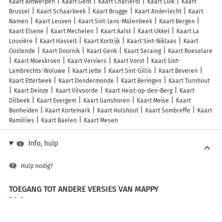
Kaart Antwerpen
Kaart Gent
Kaart Charleroi
Kaart Luik
Kaart
Brussel
Kaart Schaarbeek
Kaart Brugge
Kaart Anderlecht
Kaart
Namen
Kaart Leuven
Kaart Sint-Jans-Molenbeek
Kaart Bergen
Kaart Elsene
Kaart Mechelen
Kaart Aalst
Kaart Ukkel
Kaart La
Louvière
Kaart Hasselt
Kaart Kortrijk
Kaart Sint-Niklaas
Kaart
Oostende
Kaart Doornik
Kaart Genk
Kaart Seraing
Kaart Roeselare
Kaart Moeskroen
Kaart Verviers
Kaart Vorst
Kaart Sint-
Lambrechts-Woluwe
Kaart Jette
Kaart Sint-Gillis
Kaart Beveren
Kaart Etterbeek
Kaart Dendermonde
Kaart Beringen
Kaart Turnhout
Kaart Deinze
Kaart Vilvoorde
Kaart Heist-op-den-Berg
Kaart
Dilbeek
Kaart Evergem
Kaart Ganshoren
Kaart Meise
Kaart
Bonheiden
Kaart Kortemark
Kaart Hulshout
Kaart Sombreffe
Kaart
Ramillies
Kaart Baelen
Kaart Mesen
Info, hulp
Hulp nodig?
TOEGANG TOT ANDERE VERSIES VAN MAPPY
France
Belgique (Français)
België (Nederlands)