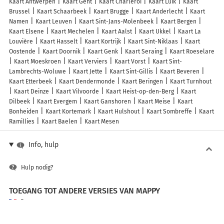
Kaart Antwerpen
Kaart Gent
Kaart Charleroi
Kaart Luik
Kaart
Brussel
Kaart Schaarbeek
Kaart Brugge
Kaart Anderlecht
Kaart
Namen
Kaart Leuven
Kaart Sint-Jans-Molenbeek
Kaart Bergen
Kaart Elsene
Kaart Mechelen
Kaart Aalst
Kaart Ukkel
Kaart La
Louvière
Kaart Hasselt
Kaart Kortrijk
Kaart Sint-Niklaas
Kaart
Oostende
Kaart Doornik
Kaart Genk
Kaart Seraing
Kaart Roeselare
Kaart Moeskroen
Kaart Verviers
Kaart Vorst
Kaart Sint-
Lambrechts-Woluwe
Kaart Jette
Kaart Sint-Gillis
Kaart Beveren
Kaart Etterbeek
Kaart Dendermonde
Kaart Beringen
Kaart Turnhout
Kaart Deinze
Kaart Vilvoorde
Kaart Heist-op-den-Berg
Kaart
Dilbeek
Kaart Evergem
Kaart Ganshoren
Kaart Meise
Kaart
Bonheiden
Kaart Kortemark
Kaart Hulshout
Kaart Sombreffe
Kaart
Ramillies
Kaart Baelen
Kaart Mesen
Info, hulp
Hulp nodig?
TOEGANG TOT ANDERE VERSIES VAN MAPPY
France
Belgique (Français)
België (Nederlands)