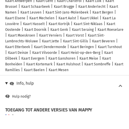
Kaart Antwerpen
Kaart Gent
Kaart Charleroi
Kaart Luik
Kaart
Brussel
Kaart Schaarbeek
Kaart Brugge
Kaart Anderlecht
Kaart
Namen
Kaart Leuven
Kaart Sint-Jans-Molenbeek
Kaart Bergen
Kaart Elsene
Kaart Mechelen
Kaart Aalst
Kaart Ukkel
Kaart La
Louvière
Kaart Hasselt
Kaart Kortrijk
Kaart Sint-Niklaas
Kaart
Oostende
Kaart Doornik
Kaart Genk
Kaart Seraing
Kaart Roeselare
Kaart Moeskroen
Kaart Verviers
Kaart Vorst
Kaart Sint-
Lambrechts-Woluwe
Kaart Jette
Kaart Sint-Gillis
Kaart Beveren
Kaart Etterbeek
Kaart Dendermonde
Kaart Beringen
Kaart Turnhout
Kaart Deinze
Kaart Vilvoorde
Kaart Heist-op-den-Berg
Kaart
Dilbeek
Kaart Evergem
Kaart Ganshoren
Kaart Meise
Kaart
Bonheiden
Kaart Kortemark
Kaart Hulshout
Kaart Sombreffe
Kaart
Ramillies
Kaart Baelen
Kaart Mesen
Info, hulp
Hulp nodig?
TOEGANG TOT ANDERE VERSIES VAN MAPPY
France
Belgique (Français)
België (Nederlands)