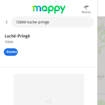
Routes
Mappy
Luché-Pringé
72800
Routes