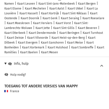
Namen
Kaart Leuven
Kaart Sint-Jans-Molenbeek
Kaart Bergen
Kaart Elsene
Kaart Mechelen
Kaart Aalst
Kaart Ukkel
Kaart La
Louvière
Kaart Hasselt
Kaart Kortrijk
Kaart Sint-Niklaas
Kaart
Oostende
Kaart Doornik
Kaart Genk
Kaart Seraing
Kaart Roeselare
Kaart Moeskroen
Kaart Verviers
Kaart Vorst
Kaart Sint-
Lambrechts-Woluwe
Kaart Jette
Kaart Sint-Gillis
Kaart Beveren
Kaart Etterbeek
Kaart Dendermonde
Kaart Beringen
Kaart Turnhout
Kaart Deinze
Kaart Vilvoorde
Kaart Heist-op-den-Berg
Kaart
Dilbeek
Kaart Evergem
Kaart Ganshoren
Kaart Meise
Kaart
Bonheiden
Kaart Kortemark
Kaart Hulshout
Kaart Sombreffe
Kaart
Ramillies
Kaart Baelen
Kaart Mesen
Info, hulp
Hulp nodig?
TOEGANG TOT ANDERE VERSIES VAN MAPPY
France
Belgique (Français)
België (Nederlands)
United Kingdom