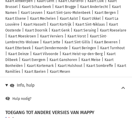
Kaart Antwerpen
Kaart Gent
Kaart Charleroi
Kaart Luik
Kaart
Brussel
Kaart Schaarbeek
Kaart Brugge
Kaart Anderlecht
Kaart
Namen
Kaart Leuven
Kaart Sint-Jans-Molenbeek
Kaart Bergen
Kaart Elsene
Kaart Mechelen
Kaart Aalst
Kaart Ukkel
Kaart La
Louvière
Kaart Hasselt
Kaart Kortrijk
Kaart Sint-Niklaas
Kaart
Oostende
Kaart Doornik
Kaart Genk
Kaart Seraing
Kaart Roeselare
Kaart Moeskroen
Kaart Verviers
Kaart Vorst
Kaart Sint-
Lambrechts-Woluwe
Kaart Jette
Kaart Sint-Gillis
Kaart Beveren
Kaart Etterbeek
Kaart Dendermonde
Kaart Beringen
Kaart Turnhout
Kaart Deinze
Kaart Vilvoorde
Kaart Heist-op-den-Berg
Kaart
Dilbeek
Kaart Evergem
Kaart Ganshoren
Kaart Meise
Kaart
Bonheiden
Kaart Kortemark
Kaart Hulshout
Kaart Sombreffe
Kaart
Ramillies
Kaart Baelen
Kaart Mesen
Info, hulp
Hulp nodig?
TOEGANG TOT ANDERE VERSIES VAN MAPPY
France
Belgique (Français)
België (Nederlands)