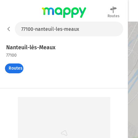
Routes
Mappy
Nanteuil-lès-Meaux
77100
Routes