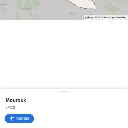
Mouroux
77120
Routes