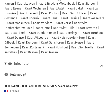
Namen
Kaart Leuven
Kaart Sint-Jans-Molenbeek
Kaart Bergen
Kaart Elsene
Kaart Mechelen
Kaart Aalst
Kaart Ukkel
Kaart La
Louvière
Kaart Hasselt
Kaart Kortrijk
Kaart Sint-Niklaas
Kaart
Oostende
Kaart Doornik
Kaart Genk
Kaart Seraing
Kaart Roeselare
Kaart Moeskroen
Kaart Verviers
Kaart Vorst
Kaart Sint-
Lambrechts-Woluwe
Kaart Jette
Kaart Sint-Gillis
Kaart Beveren
Kaart Etterbeek
Kaart Dendermonde
Kaart Beringen
Kaart Turnhout
Kaart Deinze
Kaart Vilvoorde
Kaart Heist-op-den-Berg
Kaart
Dilbeek
Kaart Evergem
Kaart Ganshoren
Kaart Meise
Kaart
Bonheiden
Kaart Kortemark
Kaart Hulshout
Kaart Sombreffe
Kaart
Ramillies
Kaart Baelen
Kaart Mesen
Info, hulp
Hulp nodig?
TOEGANG TOT ANDERE VERSIES VAN MAPPY
France
Belgique (Français)
België (Nederlands)
United Kingdom