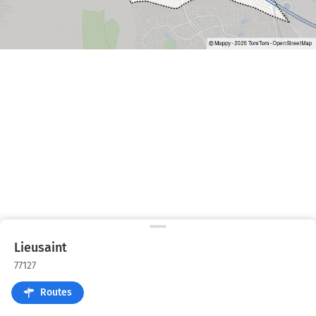
Lieusaint
77127
Routes