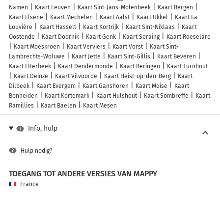
Namen
Kaart Leuven
Kaart Sint-Jans-Molenbeek
Kaart Bergen
Kaart Elsene
Kaart Mechelen
Kaart Aalst
Kaart Ukkel
Kaart La
Louvière
Kaart Hasselt
Kaart Kortrijk
Kaart Sint-Niklaas
Kaart
Oostende
Kaart Doornik
Kaart Genk
Kaart Seraing
Kaart Roeselare
Kaart Moeskroen
Kaart Verviers
Kaart Vorst
Kaart Sint-
Lambrechts-Woluwe
Kaart Jette
Kaart Sint-Gillis
Kaart Beveren
Kaart Etterbeek
Kaart Dendermonde
Kaart Beringen
Kaart Turnhout
Kaart Deinze
Kaart Vilvoorde
Kaart Heist-op-den-Berg
Kaart
Dilbeek
Kaart Evergem
Kaart Ganshoren
Kaart Meise
Kaart
Bonheiden
Kaart Kortemark
Kaart Hulshout
Kaart Sombreffe
Kaart
Ramillies
Kaart Baelen
Kaart Mesen
Info, hulp
Hulp nodig?
TOEGANG TOT ANDERE VERSIES VAN MAPPY
France
Belgique (Français)
België (Nederlands)
United Kingdom