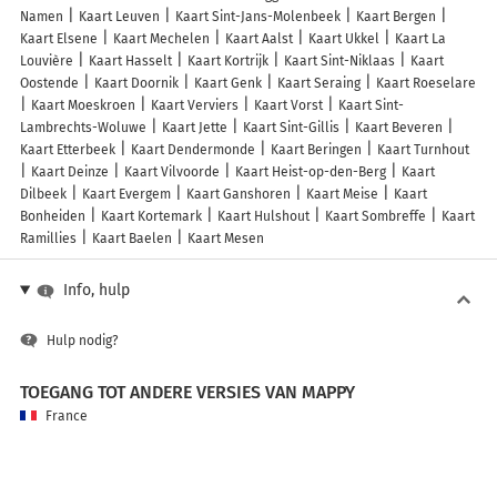
Namen
Kaart Leuven
Kaart Sint-Jans-Molenbeek
Kaart Bergen
Kaart Elsene
Kaart Mechelen
Kaart Aalst
Kaart Ukkel
Kaart La
Louvière
Kaart Hasselt
Kaart Kortrijk
Kaart Sint-Niklaas
Kaart
Oostende
Kaart Doornik
Kaart Genk
Kaart Seraing
Kaart Roeselare
Kaart Moeskroen
Kaart Verviers
Kaart Vorst
Kaart Sint-
Lambrechts-Woluwe
Kaart Jette
Kaart Sint-Gillis
Kaart Beveren
Kaart Etterbeek
Kaart Dendermonde
Kaart Beringen
Kaart Turnhout
Kaart Deinze
Kaart Vilvoorde
Kaart Heist-op-den-Berg
Kaart
Dilbeek
Kaart Evergem
Kaart Ganshoren
Kaart Meise
Kaart
Bonheiden
Kaart Kortemark
Kaart Hulshout
Kaart Sombreffe
Kaart
Ramillies
Kaart Baelen
Kaart Mesen
Info, hulp
Hulp nodig?
TOEGANG TOT ANDERE VERSIES VAN MAPPY
France
Belgique (Français)
België (Nederlands)
United Kingdom