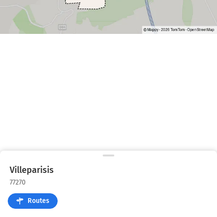
Villeparisis
77270
Routes