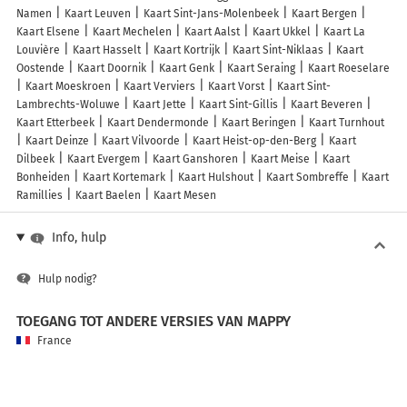
Namen
Kaart Leuven
Kaart Sint-Jans-Molenbeek
Kaart Bergen
Kaart Elsene
Kaart Mechelen
Kaart Aalst
Kaart Ukkel
Kaart La
Louvière
Kaart Hasselt
Kaart Kortrijk
Kaart Sint-Niklaas
Kaart
Oostende
Kaart Doornik
Kaart Genk
Kaart Seraing
Kaart Roeselare
Kaart Moeskroen
Kaart Verviers
Kaart Vorst
Kaart Sint-
Lambrechts-Woluwe
Kaart Jette
Kaart Sint-Gillis
Kaart Beveren
Kaart Etterbeek
Kaart Dendermonde
Kaart Beringen
Kaart Turnhout
Kaart Deinze
Kaart Vilvoorde
Kaart Heist-op-den-Berg
Kaart
Dilbeek
Kaart Evergem
Kaart Ganshoren
Kaart Meise
Kaart
Bonheiden
Kaart Kortemark
Kaart Hulshout
Kaart Sombreffe
Kaart
Ramillies
Kaart Baelen
Kaart Mesen
Info, hulp
Hulp nodig?
TOEGANG TOT ANDERE VERSIES VAN MAPPY
France
Belgique (Français)
België (Nederlands)
United Kingdom