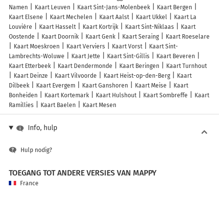
Namen
Kaart Leuven
Kaart Sint-Jans-Molenbeek
Kaart Bergen
Kaart Elsene
Kaart Mechelen
Kaart Aalst
Kaart Ukkel
Kaart La
Louvière
Kaart Hasselt
Kaart Kortrijk
Kaart Sint-Niklaas
Kaart
Oostende
Kaart Doornik
Kaart Genk
Kaart Seraing
Kaart Roeselare
Kaart Moeskroen
Kaart Verviers
Kaart Vorst
Kaart Sint-
Lambrechts-Woluwe
Kaart Jette
Kaart Sint-Gillis
Kaart Beveren
Kaart Etterbeek
Kaart Dendermonde
Kaart Beringen
Kaart Turnhout
Kaart Deinze
Kaart Vilvoorde
Kaart Heist-op-den-Berg
Kaart
Dilbeek
Kaart Evergem
Kaart Ganshoren
Kaart Meise
Kaart
Bonheiden
Kaart Kortemark
Kaart Hulshout
Kaart Sombreffe
Kaart
Ramillies
Kaart Baelen
Kaart Mesen
Info, hulp
Hulp nodig?
TOEGANG TOT ANDERE VERSIES VAN MAPPY
France
Belgique (Français)
België (Nederlands)
United Kingdom