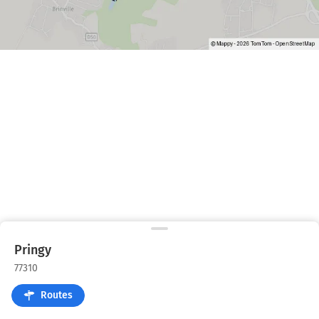
Pringy
77310
Routes