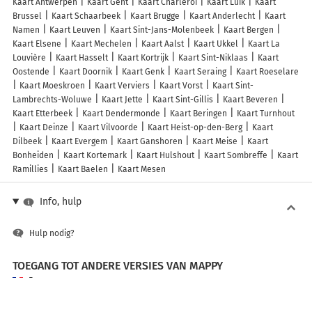
Kaart Antwerpen
Kaart Gent
Kaart Charleroi
Kaart Luik
Kaart
Brussel
Kaart Schaarbeek
Kaart Brugge
Kaart Anderlecht
Kaart
Namen
Kaart Leuven
Kaart Sint-Jans-Molenbeek
Kaart Bergen
Kaart Elsene
Kaart Mechelen
Kaart Aalst
Kaart Ukkel
Kaart La
Louvière
Kaart Hasselt
Kaart Kortrijk
Kaart Sint-Niklaas
Kaart
Oostende
Kaart Doornik
Kaart Genk
Kaart Seraing
Kaart Roeselare
Kaart Moeskroen
Kaart Verviers
Kaart Vorst
Kaart Sint-
Lambrechts-Woluwe
Kaart Jette
Kaart Sint-Gillis
Kaart Beveren
Kaart Etterbeek
Kaart Dendermonde
Kaart Beringen
Kaart Turnhout
Kaart Deinze
Kaart Vilvoorde
Kaart Heist-op-den-Berg
Kaart
Dilbeek
Kaart Evergem
Kaart Ganshoren
Kaart Meise
Kaart
Bonheiden
Kaart Kortemark
Kaart Hulshout
Kaart Sombreffe
Kaart
Ramillies
Kaart Baelen
Kaart Mesen
Info, hulp
Hulp nodig?
TOEGANG TOT ANDERE VERSIES VAN MAPPY
France
Belgique (Français)
België (Nederlands)