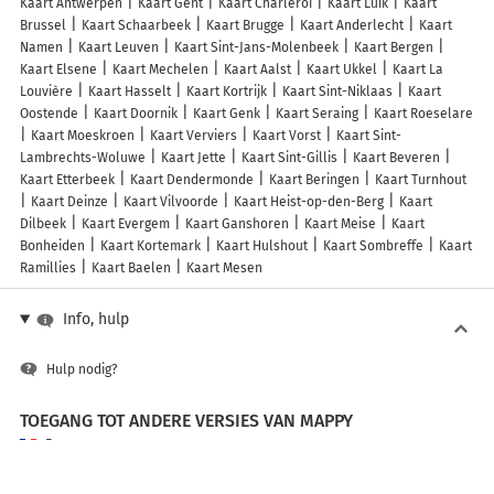
Kaart Antwerpen
Kaart Gent
Kaart Charleroi
Kaart Luik
Kaart
Brussel
Kaart Schaarbeek
Kaart Brugge
Kaart Anderlecht
Kaart
Namen
Kaart Leuven
Kaart Sint-Jans-Molenbeek
Kaart Bergen
Kaart Elsene
Kaart Mechelen
Kaart Aalst
Kaart Ukkel
Kaart La
Louvière
Kaart Hasselt
Kaart Kortrijk
Kaart Sint-Niklaas
Kaart
Oostende
Kaart Doornik
Kaart Genk
Kaart Seraing
Kaart Roeselare
Kaart Moeskroen
Kaart Verviers
Kaart Vorst
Kaart Sint-
Lambrechts-Woluwe
Kaart Jette
Kaart Sint-Gillis
Kaart Beveren
Kaart Etterbeek
Kaart Dendermonde
Kaart Beringen
Kaart Turnhout
Kaart Deinze
Kaart Vilvoorde
Kaart Heist-op-den-Berg
Kaart
Dilbeek
Kaart Evergem
Kaart Ganshoren
Kaart Meise
Kaart
Bonheiden
Kaart Kortemark
Kaart Hulshout
Kaart Sombreffe
Kaart
Ramillies
Kaart Baelen
Kaart Mesen
Info, hulp
Hulp nodig?
TOEGANG TOT ANDERE VERSIES VAN MAPPY
France
Belgique (Français)
België (Nederlands)