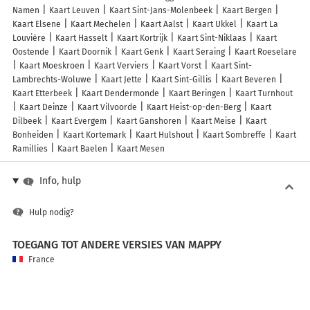
Namen
Kaart Leuven
Kaart Sint-Jans-Molenbeek
Kaart Bergen
Kaart Elsene
Kaart Mechelen
Kaart Aalst
Kaart Ukkel
Kaart La
Louvière
Kaart Hasselt
Kaart Kortrijk
Kaart Sint-Niklaas
Kaart
Oostende
Kaart Doornik
Kaart Genk
Kaart Seraing
Kaart Roeselare
Kaart Moeskroen
Kaart Verviers
Kaart Vorst
Kaart Sint-
Lambrechts-Woluwe
Kaart Jette
Kaart Sint-Gillis
Kaart Beveren
Kaart Etterbeek
Kaart Dendermonde
Kaart Beringen
Kaart Turnhout
Kaart Deinze
Kaart Vilvoorde
Kaart Heist-op-den-Berg
Kaart
Dilbeek
Kaart Evergem
Kaart Ganshoren
Kaart Meise
Kaart
Bonheiden
Kaart Kortemark
Kaart Hulshout
Kaart Sombreffe
Kaart
Ramillies
Kaart Baelen
Kaart Mesen
Info, hulp
Hulp nodig?
TOEGANG TOT ANDERE VERSIES VAN MAPPY
France
Belgique (Français)
België (Nederlands)
United Kingdom