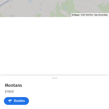
Montans
81600
Routes