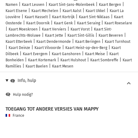
Namen
Kaart Leuven
Kaart Sint-Jans-Molenbeek
Kaart Bergen
Kaart Elsene
Kaart Mechelen
Kaart Aalst
Kaart Ukkel
Kaart La
Louvière
Kaart Hasselt
Kaart Kortrijk
Kaart Sint-Niklaas
Kaart
Oostende
Kaart Doornik
Kaart Genk
Kaart Seraing
Kaart Roeselare
Kaart Moeskroen
Kaart Verviers
Kaart Vorst
Kaart Sint-
Lambrechts-Woluwe
Kaart Jette
Kaart Sint-Gillis
Kaart Beveren
Kaart Etterbeek
Kaart Dendermonde
Kaart Beringen
Kaart Turnhout
Kaart Deinze
Kaart Vilvoorde
Kaart Heist-op-den-Berg
Kaart
Dilbeek
Kaart Evergem
Kaart Ganshoren
Kaart Meise
Kaart
Bonheiden
Kaart Kortemark
Kaart Hulshout
Kaart Sombreffe
Kaart
Ramillies
Kaart Baelen
Kaart Mesen
Info, hulp
Hulp nodig?
TOEGANG TOT ANDERE VERSIES VAN MAPPY
France
Belgique (Français)
België (Nederlands)
United Kingdom