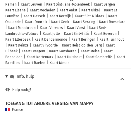
Namen
Kaart Leuven
Kaart Sint-Jans-Molenbeek
Kaart Bergen
Kaart Elsene
Kaart Mechelen
Kaart Aalst
Kaart Ukkel
Kaart La
Louvière
Kaart Hasselt
Kaart Kortrijk
Kaart Sint-Niklaas
Kaart
Oostende
Kaart Doornik
Kaart Genk
Kaart Seraing
Kaart Roeselare
Kaart Moeskroen
Kaart Verviers
Kaart Vorst
Kaart Sint-
Lambrechts-Woluwe
Kaart Jette
Kaart Sint-Gillis
Kaart Beveren
Kaart Etterbeek
Kaart Dendermonde
Kaart Beringen
Kaart Turnhout
Kaart Deinze
Kaart Vilvoorde
Kaart Heist-op-den-Berg
Kaart
Dilbeek
Kaart Evergem
Kaart Ganshoren
Kaart Meise
Kaart
Bonheiden
Kaart Kortemark
Kaart Hulshout
Kaart Sombreffe
Kaart
Ramillies
Kaart Baelen
Kaart Mesen
Info, hulp
Hulp nodig?
TOEGANG TOT ANDERE VERSIES VAN MAPPY
France
Belgique (Français)
België (Nederlands)
United Kingdom