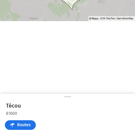
Técou
81600
Routes