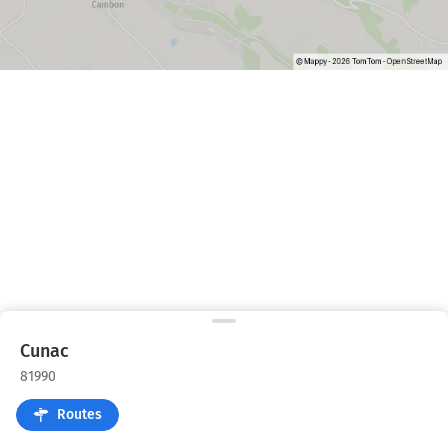
Cunac
81990
Routes