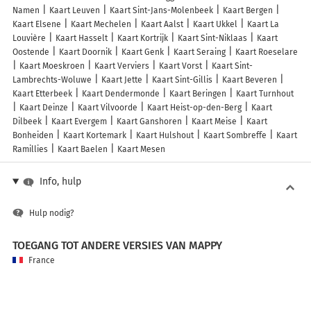
Namen
Kaart Leuven
Kaart Sint-Jans-Molenbeek
Kaart Bergen
Kaart Elsene
Kaart Mechelen
Kaart Aalst
Kaart Ukkel
Kaart La
Louvière
Kaart Hasselt
Kaart Kortrijk
Kaart Sint-Niklaas
Kaart
Oostende
Kaart Doornik
Kaart Genk
Kaart Seraing
Kaart Roeselare
Kaart Moeskroen
Kaart Verviers
Kaart Vorst
Kaart Sint-
Lambrechts-Woluwe
Kaart Jette
Kaart Sint-Gillis
Kaart Beveren
Kaart Etterbeek
Kaart Dendermonde
Kaart Beringen
Kaart Turnhout
Kaart Deinze
Kaart Vilvoorde
Kaart Heist-op-den-Berg
Kaart
Dilbeek
Kaart Evergem
Kaart Ganshoren
Kaart Meise
Kaart
Bonheiden
Kaart Kortemark
Kaart Hulshout
Kaart Sombreffe
Kaart
Ramillies
Kaart Baelen
Kaart Mesen
Info, hulp
Hulp nodig?
TOEGANG TOT ANDERE VERSIES VAN MAPPY
France
Belgique (Français)
België (Nederlands)
United Kingdom