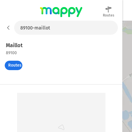
Routes
Mappy
Maillot
89100
Routes