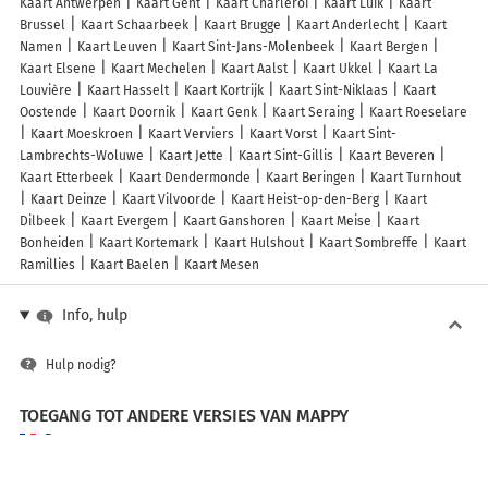
Kaart Antwerpen
Kaart Gent
Kaart Charleroi
Kaart Luik
Kaart
Brussel
Kaart Schaarbeek
Kaart Brugge
Kaart Anderlecht
Kaart
Namen
Kaart Leuven
Kaart Sint-Jans-Molenbeek
Kaart Bergen
Kaart Elsene
Kaart Mechelen
Kaart Aalst
Kaart Ukkel
Kaart La
Louvière
Kaart Hasselt
Kaart Kortrijk
Kaart Sint-Niklaas
Kaart
Oostende
Kaart Doornik
Kaart Genk
Kaart Seraing
Kaart Roeselare
Kaart Moeskroen
Kaart Verviers
Kaart Vorst
Kaart Sint-
Lambrechts-Woluwe
Kaart Jette
Kaart Sint-Gillis
Kaart Beveren
Kaart Etterbeek
Kaart Dendermonde
Kaart Beringen
Kaart Turnhout
Kaart Deinze
Kaart Vilvoorde
Kaart Heist-op-den-Berg
Kaart
Dilbeek
Kaart Evergem
Kaart Ganshoren
Kaart Meise
Kaart
Bonheiden
Kaart Kortemark
Kaart Hulshout
Kaart Sombreffe
Kaart
Ramillies
Kaart Baelen
Kaart Mesen
Info, hulp
Hulp nodig?
TOEGANG TOT ANDERE VERSIES VAN MAPPY
France
Belgique (Français)
België (Nederlands)