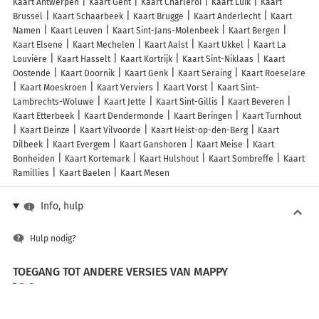
Kaart Antwerpen
Kaart Gent
Kaart Charleroi
Kaart Luik
Kaart
Brussel
Kaart Schaarbeek
Kaart Brugge
Kaart Anderlecht
Kaart
Namen
Kaart Leuven
Kaart Sint-Jans-Molenbeek
Kaart Bergen
Kaart Elsene
Kaart Mechelen
Kaart Aalst
Kaart Ukkel
Kaart La
Louvière
Kaart Hasselt
Kaart Kortrijk
Kaart Sint-Niklaas
Kaart
Oostende
Kaart Doornik
Kaart Genk
Kaart Seraing
Kaart Roeselare
Kaart Moeskroen
Kaart Verviers
Kaart Vorst
Kaart Sint-
Lambrechts-Woluwe
Kaart Jette
Kaart Sint-Gillis
Kaart Beveren
Kaart Etterbeek
Kaart Dendermonde
Kaart Beringen
Kaart Turnhout
Kaart Deinze
Kaart Vilvoorde
Kaart Heist-op-den-Berg
Kaart
Dilbeek
Kaart Evergem
Kaart Ganshoren
Kaart Meise
Kaart
Bonheiden
Kaart Kortemark
Kaart Hulshout
Kaart Sombreffe
Kaart
Ramillies
Kaart Baelen
Kaart Mesen
Info, hulp
Hulp nodig?
TOEGANG TOT ANDERE VERSIES VAN MAPPY
France
Belgique (Français)
België (Nederlands)