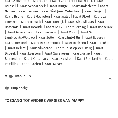
Kaart Antwerpen
Kaart Gent
Kaart Charleroi
Kaart Luik
Kaart
Brussel
Kaart Schaarbeek
Kaart Brugge
Kaart Anderlecht
Kaart
Namen
Kaart Leuven
Kaart Sint-Jans-Molenbeek
Kaart Bergen
Kaart Elsene
Kaart Mechelen
Kaart Aalst
Kaart Ukkel
Kaart La
Louvière
Kaart Hasselt
Kaart Kortrijk
Kaart Sint-Niklaas
Kaart
Oostende
Kaart Doornik
Kaart Genk
Kaart Seraing
Kaart Roeselare
Kaart Moeskroen
Kaart Verviers
Kaart Vorst
Kaart Sint-
Lambrechts-Woluwe
Kaart Jette
Kaart Sint-Gillis
Kaart Beveren
Kaart Etterbeek
Kaart Dendermonde
Kaart Beringen
Kaart Turnhout
Kaart Deinze
Kaart Vilvoorde
Kaart Heist-op-den-Berg
Kaart
Dilbeek
Kaart Evergem
Kaart Ganshoren
Kaart Meise
Kaart
Bonheiden
Kaart Kortemark
Kaart Hulshout
Kaart Sombreffe
Kaart
Ramillies
Kaart Baelen
Kaart Mesen
Info, hulp
Hulp nodig?
TOEGANG TOT ANDERE VERSIES VAN MAPPY
France
Belgique (Français)
België (Nederlands)