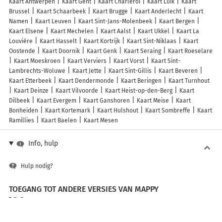
Kaart Antwerpen
Kaart Gent
Kaart Charleroi
Kaart Luik
Kaart
Brussel
Kaart Schaarbeek
Kaart Brugge
Kaart Anderlecht
Kaart
Namen
Kaart Leuven
Kaart Sint-Jans-Molenbeek
Kaart Bergen
Kaart Elsene
Kaart Mechelen
Kaart Aalst
Kaart Ukkel
Kaart La
Louvière
Kaart Hasselt
Kaart Kortrijk
Kaart Sint-Niklaas
Kaart
Oostende
Kaart Doornik
Kaart Genk
Kaart Seraing
Kaart Roeselare
Kaart Moeskroen
Kaart Verviers
Kaart Vorst
Kaart Sint-
Lambrechts-Woluwe
Kaart Jette
Kaart Sint-Gillis
Kaart Beveren
Kaart Etterbeek
Kaart Dendermonde
Kaart Beringen
Kaart Turnhout
Kaart Deinze
Kaart Vilvoorde
Kaart Heist-op-den-Berg
Kaart
Dilbeek
Kaart Evergem
Kaart Ganshoren
Kaart Meise
Kaart
Bonheiden
Kaart Kortemark
Kaart Hulshout
Kaart Sombreffe
Kaart
Ramillies
Kaart Baelen
Kaart Mesen
Info, hulp
Hulp nodig?
TOEGANG TOT ANDERE VERSIES VAN MAPPY
France
Belgique (Français)
België (Nederlands)