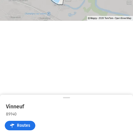
Vinneuf
89140
Routes