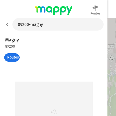
Routes
Mappy
Magny
89200
Routes