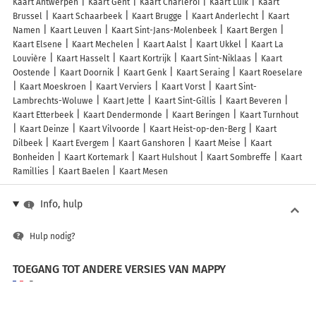
Kaart Antwerpen
Kaart Gent
Kaart Charleroi
Kaart Luik
Kaart
Brussel
Kaart Schaarbeek
Kaart Brugge
Kaart Anderlecht
Kaart
Namen
Kaart Leuven
Kaart Sint-Jans-Molenbeek
Kaart Bergen
Kaart Elsene
Kaart Mechelen
Kaart Aalst
Kaart Ukkel
Kaart La
Louvière
Kaart Hasselt
Kaart Kortrijk
Kaart Sint-Niklaas
Kaart
Oostende
Kaart Doornik
Kaart Genk
Kaart Seraing
Kaart Roeselare
Kaart Moeskroen
Kaart Verviers
Kaart Vorst
Kaart Sint-
Lambrechts-Woluwe
Kaart Jette
Kaart Sint-Gillis
Kaart Beveren
Kaart Etterbeek
Kaart Dendermonde
Kaart Beringen
Kaart Turnhout
Kaart Deinze
Kaart Vilvoorde
Kaart Heist-op-den-Berg
Kaart
Dilbeek
Kaart Evergem
Kaart Ganshoren
Kaart Meise
Kaart
Bonheiden
Kaart Kortemark
Kaart Hulshout
Kaart Sombreffe
Kaart
Ramillies
Kaart Baelen
Kaart Mesen
Info, hulp
Hulp nodig?
TOEGANG TOT ANDERE VERSIES VAN MAPPY
France
Belgique (Français)
België (Nederlands)