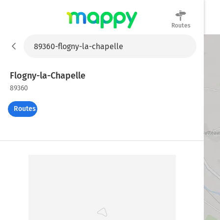
Routes
Mappy
Flogny-la-Chapelle
89360
Routes