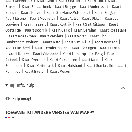
Kaart Antwerpen
Kaart Gent
Kaart Charleroi
Kaart Luik
Kaart
Brussel
Kaart Schaarbeek
Kaart Brugge
Kaart Anderlecht
Kaart
Namen
Kaart Leuven
Kaart Sint-Jans-Molenbeek
Kaart Bergen
Kaart Elsene
Kaart Mechelen
Kaart Aalst
Kaart Ukkel
Kaart La
Louvière
Kaart Hasselt
Kaart Kortrijk
Kaart Sint-Niklaas
Kaart
Oostende
Kaart Doornik
Kaart Genk
Kaart Seraing
Kaart Roeselare
Kaart Moeskroen
Kaart Verviers
Kaart Vorst
Kaart Sint-
Lambrechts-Woluwe
Kaart Jette
Kaart Sint-Gillis
Kaart Beveren
Kaart Etterbeek
Kaart Dendermonde
Kaart Beringen
Kaart Turnhout
Kaart Deinze
Kaart Vilvoorde
Kaart Heist-op-den-Berg
Kaart
Dilbeek
Kaart Evergem
Kaart Ganshoren
Kaart Meise
Kaart
Bonheiden
Kaart Kortemark
Kaart Hulshout
Kaart Sombreffe
Kaart
Ramillies
Kaart Baelen
Kaart Mesen
Info, hulp
Hulp nodig?
TOEGANG TOT ANDERE VERSIES VAN MAPPY
France
Belgique (Français)
België (Nederlands)