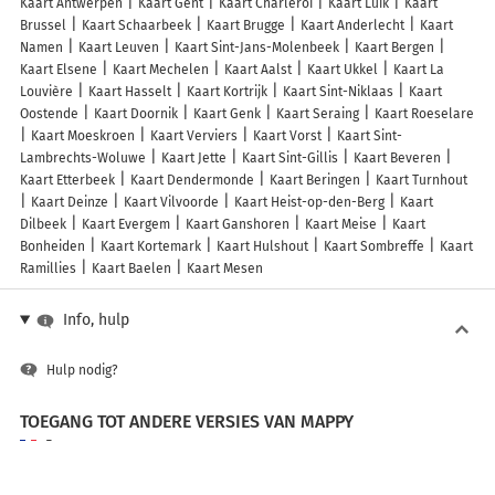
Kaart Antwerpen
Kaart Gent
Kaart Charleroi
Kaart Luik
Kaart
Brussel
Kaart Schaarbeek
Kaart Brugge
Kaart Anderlecht
Kaart
Namen
Kaart Leuven
Kaart Sint-Jans-Molenbeek
Kaart Bergen
Kaart Elsene
Kaart Mechelen
Kaart Aalst
Kaart Ukkel
Kaart La
Louvière
Kaart Hasselt
Kaart Kortrijk
Kaart Sint-Niklaas
Kaart
Oostende
Kaart Doornik
Kaart Genk
Kaart Seraing
Kaart Roeselare
Kaart Moeskroen
Kaart Verviers
Kaart Vorst
Kaart Sint-
Lambrechts-Woluwe
Kaart Jette
Kaart Sint-Gillis
Kaart Beveren
Kaart Etterbeek
Kaart Dendermonde
Kaart Beringen
Kaart Turnhout
Kaart Deinze
Kaart Vilvoorde
Kaart Heist-op-den-Berg
Kaart
Dilbeek
Kaart Evergem
Kaart Ganshoren
Kaart Meise
Kaart
Bonheiden
Kaart Kortemark
Kaart Hulshout
Kaart Sombreffe
Kaart
Ramillies
Kaart Baelen
Kaart Mesen
Info, hulp
Hulp nodig?
TOEGANG TOT ANDERE VERSIES VAN MAPPY
France
Belgique (Français)
België (Nederlands)