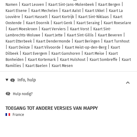
Namen
Kaart Leuven
Kaart Sint-Jans-Molenbeek
Kaart Bergen
Kaart Elsene
Kaart Mechelen
Kaart Aalst
Kaart Ukkel
Kaart La
Louvière
Kaart Hasselt
Kaart Kortrijk
Kaart Sint-Niklaas
Kaart
Oostende
Kaart Doornik
Kaart Genk
Kaart Seraing
Kaart Roeselare
Kaart Moeskroen
Kaart Verviers
Kaart Vorst
Kaart Sint-
Lambrechts-Woluwe
Kaart Jette
Kaart Sint-Gillis
Kaart Beveren
Kaart Etterbeek
Kaart Dendermonde
Kaart Beringen
Kaart Turnhout
Kaart Deinze
Kaart Vilvoorde
Kaart Heist-op-den-Berg
Kaart
Dilbeek
Kaart Evergem
Kaart Ganshoren
Kaart Meise
Kaart
Bonheiden
Kaart Kortemark
Kaart Hulshout
Kaart Sombreffe
Kaart
Ramillies
Kaart Baelen
Kaart Mesen
Info, hulp
Hulp nodig?
TOEGANG TOT ANDERE VERSIES VAN MAPPY
France
Belgique (Français)
België (Nederlands)
United Kingdom