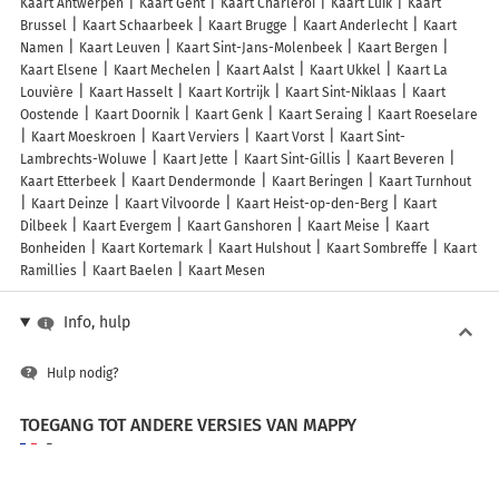
Kaart Antwerpen
Kaart Gent
Kaart Charleroi
Kaart Luik
Kaart
Brussel
Kaart Schaarbeek
Kaart Brugge
Kaart Anderlecht
Kaart
Namen
Kaart Leuven
Kaart Sint-Jans-Molenbeek
Kaart Bergen
Kaart Elsene
Kaart Mechelen
Kaart Aalst
Kaart Ukkel
Kaart La
Louvière
Kaart Hasselt
Kaart Kortrijk
Kaart Sint-Niklaas
Kaart
Oostende
Kaart Doornik
Kaart Genk
Kaart Seraing
Kaart Roeselare
Kaart Moeskroen
Kaart Verviers
Kaart Vorst
Kaart Sint-
Lambrechts-Woluwe
Kaart Jette
Kaart Sint-Gillis
Kaart Beveren
Kaart Etterbeek
Kaart Dendermonde
Kaart Beringen
Kaart Turnhout
Kaart Deinze
Kaart Vilvoorde
Kaart Heist-op-den-Berg
Kaart
Dilbeek
Kaart Evergem
Kaart Ganshoren
Kaart Meise
Kaart
Bonheiden
Kaart Kortemark
Kaart Hulshout
Kaart Sombreffe
Kaart
Ramillies
Kaart Baelen
Kaart Mesen
Info, hulp
Hulp nodig?
TOEGANG TOT ANDERE VERSIES VAN MAPPY
France
Belgique (Français)
België (Nederlands)