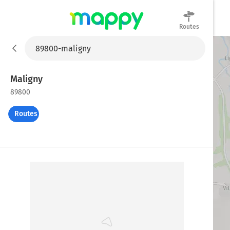
Routes
Mappy
Maligny
89800
Routes