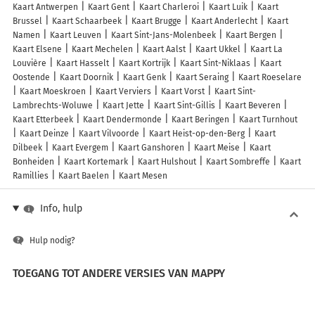
Kaart Antwerpen
Kaart Gent
Kaart Charleroi
Kaart Luik
Kaart
Brussel
Kaart Schaarbeek
Kaart Brugge
Kaart Anderlecht
Kaart
Namen
Kaart Leuven
Kaart Sint-Jans-Molenbeek
Kaart Bergen
Kaart Elsene
Kaart Mechelen
Kaart Aalst
Kaart Ukkel
Kaart La
Louvière
Kaart Hasselt
Kaart Kortrijk
Kaart Sint-Niklaas
Kaart
Oostende
Kaart Doornik
Kaart Genk
Kaart Seraing
Kaart Roeselare
Kaart Moeskroen
Kaart Verviers
Kaart Vorst
Kaart Sint-
Lambrechts-Woluwe
Kaart Jette
Kaart Sint-Gillis
Kaart Beveren
Kaart Etterbeek
Kaart Dendermonde
Kaart Beringen
Kaart Turnhout
Kaart Deinze
Kaart Vilvoorde
Kaart Heist-op-den-Berg
Kaart
Dilbeek
Kaart Evergem
Kaart Ganshoren
Kaart Meise
Kaart
Bonheiden
Kaart Kortemark
Kaart Hulshout
Kaart Sombreffe
Kaart
Ramillies
Kaart Baelen
Kaart Mesen
Info, hulp
Hulp nodig?
TOEGANG TOT ANDERE VERSIES VAN MAPPY
France
Belgique (Français)
België (Nederlands)