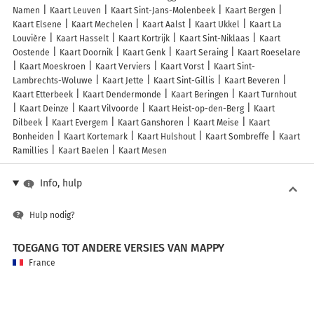
Namen
Kaart Leuven
Kaart Sint-Jans-Molenbeek
Kaart Bergen
Kaart Elsene
Kaart Mechelen
Kaart Aalst
Kaart Ukkel
Kaart La
Louvière
Kaart Hasselt
Kaart Kortrijk
Kaart Sint-Niklaas
Kaart
Oostende
Kaart Doornik
Kaart Genk
Kaart Seraing
Kaart Roeselare
Kaart Moeskroen
Kaart Verviers
Kaart Vorst
Kaart Sint-
Lambrechts-Woluwe
Kaart Jette
Kaart Sint-Gillis
Kaart Beveren
Kaart Etterbeek
Kaart Dendermonde
Kaart Beringen
Kaart Turnhout
Kaart Deinze
Kaart Vilvoorde
Kaart Heist-op-den-Berg
Kaart
Dilbeek
Kaart Evergem
Kaart Ganshoren
Kaart Meise
Kaart
Bonheiden
Kaart Kortemark
Kaart Hulshout
Kaart Sombreffe
Kaart
Ramillies
Kaart Baelen
Kaart Mesen
Info, hulp
Hulp nodig?
TOEGANG TOT ANDERE VERSIES VAN MAPPY
France
Belgique (Français)
België (Nederlands)
United Kingdom