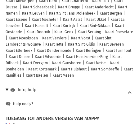
Kaart Antwerpen
Kaart Gent
Kaart Charleroi
Kaart Luik
Kaart
Brussel
Kaart Schaarbeek
Kaart Brugge
Kaart Anderlecht
Kaart
Namen
Kaart Leuven
Kaart Sint-Jans-Molenbeek
Kaart Bergen
Kaart Elsene
Kaart Mechelen
Kaart Aalst
Kaart Ukkel
Kaart La
Louvière
Kaart Hasselt
Kaart Kortrijk
Kaart Sint-Niklaas
Kaart
Oostende
Kaart Doornik
Kaart Genk
Kaart Seraing
Kaart Roeselare
Kaart Moeskroen
Kaart Verviers
Kaart Vorst
Kaart Sint-
Lambrechts-Woluwe
Kaart Jette
Kaart Sint-Gillis
Kaart Beveren
Kaart Etterbeek
Kaart Dendermonde
Kaart Beringen
Kaart Turnhout
Kaart Deinze
Kaart Vilvoorde
Kaart Heist-op-den-Berg
Kaart
Dilbeek
Kaart Evergem
Kaart Ganshoren
Kaart Meise
Kaart
Bonheiden
Kaart Kortemark
Kaart Hulshout
Kaart Sombreffe
Kaart
Ramillies
Kaart Baelen
Kaart Mesen
Info, hulp
Hulp nodig?
TOEGANG TOT ANDERE VERSIES VAN MAPPY
France
Belgique (Français)
België (Nederlands)