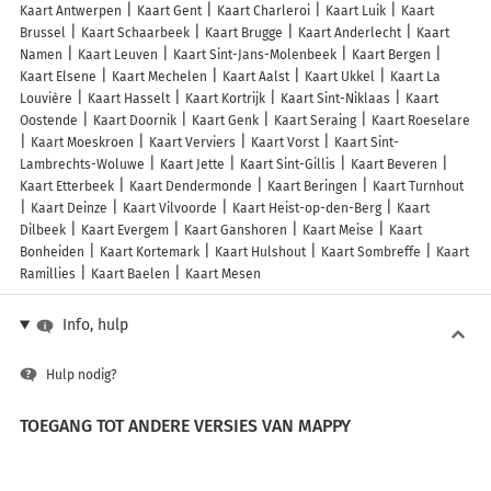
Kaart Antwerpen
Kaart Gent
Kaart Charleroi
Kaart Luik
Kaart
Brussel
Kaart Schaarbeek
Kaart Brugge
Kaart Anderlecht
Kaart
Namen
Kaart Leuven
Kaart Sint-Jans-Molenbeek
Kaart Bergen
Kaart Elsene
Kaart Mechelen
Kaart Aalst
Kaart Ukkel
Kaart La
Louvière
Kaart Hasselt
Kaart Kortrijk
Kaart Sint-Niklaas
Kaart
Oostende
Kaart Doornik
Kaart Genk
Kaart Seraing
Kaart Roeselare
Kaart Moeskroen
Kaart Verviers
Kaart Vorst
Kaart Sint-
Lambrechts-Woluwe
Kaart Jette
Kaart Sint-Gillis
Kaart Beveren
Kaart Etterbeek
Kaart Dendermonde
Kaart Beringen
Kaart Turnhout
Kaart Deinze
Kaart Vilvoorde
Kaart Heist-op-den-Berg
Kaart
Dilbeek
Kaart Evergem
Kaart Ganshoren
Kaart Meise
Kaart
Bonheiden
Kaart Kortemark
Kaart Hulshout
Kaart Sombreffe
Kaart
Ramillies
Kaart Baelen
Kaart Mesen
Info, hulp
Hulp nodig?
TOEGANG TOT ANDERE VERSIES VAN MAPPY
France
Belgique (Français)
België (Nederlands)