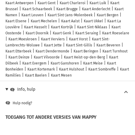
Kaart Antwerpen
Kaart Gent
Kaart Charleroi
Kaart Luik
Kaart
Brussel
Kaart Schaarbeek
Kaart Brugge
Kaart Anderlecht
Kaart
Namen
Kaart Leuven
Kaart Sint-Jans-Molenbeek
Kaart Bergen
Kaart Elsene
Kaart Mechelen
Kaart Aalst
Kaart Ukkel
Kaart La
Louvière
Kaart Hasselt
Kaart Kortrijk
Kaart Sint-Niklaas
Kaart
Oostende
Kaart Doornik
Kaart Genk
Kaart Seraing
Kaart Roeselare
Kaart Moeskroen
Kaart Verviers
Kaart Vorst
Kaart Sint-
Lambrechts-Woluwe
Kaart Jette
Kaart Sint-Gillis
Kaart Beveren
Kaart Etterbeek
Kaart Dendermonde
Kaart Beringen
Kaart Turnhout
Kaart Deinze
Kaart Vilvoorde
Kaart Heist-op-den-Berg
Kaart
Dilbeek
Kaart Evergem
Kaart Ganshoren
Kaart Meise
Kaart
Bonheiden
Kaart Kortemark
Kaart Hulshout
Kaart Sombreffe
Kaart
Ramillies
Kaart Baelen
Kaart Mesen
Info, hulp
Hulp nodig?
TOEGANG TOT ANDERE VERSIES VAN MAPPY
France
Belgique (Français)
België (Nederlands)