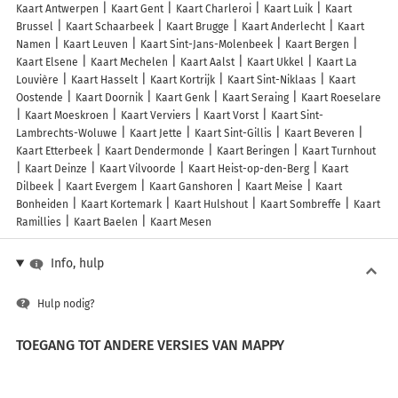
Kaart Antwerpen
Kaart Gent
Kaart Charleroi
Kaart Luik
Kaart
Brussel
Kaart Schaarbeek
Kaart Brugge
Kaart Anderlecht
Kaart
Namen
Kaart Leuven
Kaart Sint-Jans-Molenbeek
Kaart Bergen
Kaart Elsene
Kaart Mechelen
Kaart Aalst
Kaart Ukkel
Kaart La
Louvière
Kaart Hasselt
Kaart Kortrijk
Kaart Sint-Niklaas
Kaart
Oostende
Kaart Doornik
Kaart Genk
Kaart Seraing
Kaart Roeselare
Kaart Moeskroen
Kaart Verviers
Kaart Vorst
Kaart Sint-
Lambrechts-Woluwe
Kaart Jette
Kaart Sint-Gillis
Kaart Beveren
Kaart Etterbeek
Kaart Dendermonde
Kaart Beringen
Kaart Turnhout
Kaart Deinze
Kaart Vilvoorde
Kaart Heist-op-den-Berg
Kaart
Dilbeek
Kaart Evergem
Kaart Ganshoren
Kaart Meise
Kaart
Bonheiden
Kaart Kortemark
Kaart Hulshout
Kaart Sombreffe
Kaart
Ramillies
Kaart Baelen
Kaart Mesen
Info, hulp
Hulp nodig?
TOEGANG TOT ANDERE VERSIES VAN MAPPY
France
Belgique (Français)
België (Nederlands)